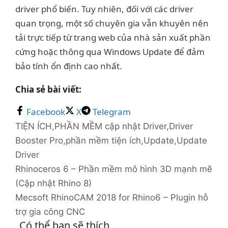
driver phổ biến. Tuy nhiên, đối với các driver
quan trọng, một số chuyên gia vẫn khuyên nên
tải trực tiếp từ trang web của nhà sản xuất phần
cứng hoặc thông qua Windows Update để đảm
bảo tính ổn định cao nhất.
Chia sẻ bài viết:
Facebook
X
Telegram
Danh
Thẻ
TIỆN ÍCH
,
PHẦN MỀM
cập nhật Driver
,
Driver
mục
Booster Pro
,
phần mềm tiện ích
,
Update
,
Update
Driver
Rhinoceros 6 – Phần mềm mô hình 3D mạnh mẽ
(Cập nhật Rhino 8)
Mecsoft RhinoCAM 2018 for Rhino6 – Plugin hỗ
trợ gia công CNC
Có thể bạn sẽ thích