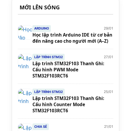
MỚI LÊN SÓNG
29/01
ARDUINO
Học lập trình Arduino IDE từ cơ bản
đến nâng cao cho người mới (A–Z)
27/01
LẬP TRÌNH STM32
Lập trình STM32F103 Thanh Ghi:
Cấu hình PWM Mode
STM32F103RCT6
25/01
LẬP TRÌNH STM32
Lập trình STM32F103 Thanh Ghi:
Cấu hình Counter Mode
STM32F103RCT6
21/01
CHIA SẺ