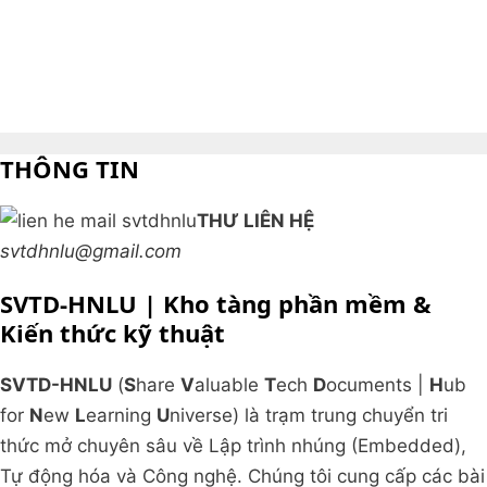
THÔNG TIN
THƯ LIÊN HỆ
svtdhnlu@gmail.com
SVTD-HNLU | Kho tàng phần mềm &
Kiến thức kỹ thuật
SVTD-HNLU
(
S
hare
V
aluable
T
ech
D
ocuments |
H
ub
for
N
ew
L
earning
U
niverse) là trạm trung chuyển tri
thức mở chuyên sâu về Lập trình nhúng (Embedded),
Tự động hóa và Công nghệ. Chúng tôi cung cấp các bài