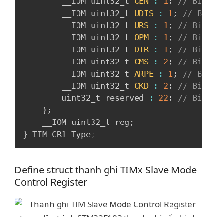
        __IOM uint32_t 
CEN
:
1
;
// Bit 0
        __IOM uint32_t 
UDIS
:
1
;
// Bit 
        __IOM uint32_t 
URS
:
1
;
// Bit 2
        __IOM uint32_t 
OPM
:
1
;
// Bit 3
        __IOM uint32_t 
DIR
:
1
;
// Bit 4
        __IOM uint32_t 
CMS
:
2
;
// Bit 5
        __IOM uint32_t 
ARPE
:
1
;
// Bit 
        __IOM uint32_t 
CKD
:
2
;
// Bit 8
        uint32_t reserved 
:
22
;
// Bit 1
}
;
    __IOM uint32_t reg
;
}
 TIM_CR1_Type
;
Define struct thanh ghi TIMx Slave Mode
Control Register