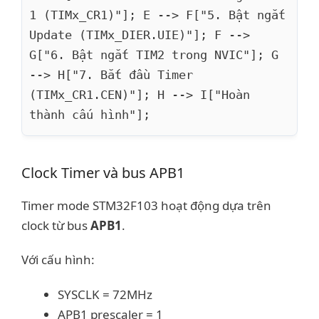
1 (TIMx_CR1)"]; E --> F["5. Bật ngắt
Update (TIMx_DIER.UIE)"]; F -->
G["6. Bật ngắt TIM2 trong NVIC"]; G
--> H["7. Bắt đầu Timer
(TIMx_CR1.CEN)"]; H --> I["Hoàn
thành cấu hình"];
Clock Timer và bus APB1
Timer mode STM32F103 hoạt động dựa trên
clock từ bus
APB1
.
Với cấu hình:
SYSCLK = 72MHz
APB1 prescaler = 1