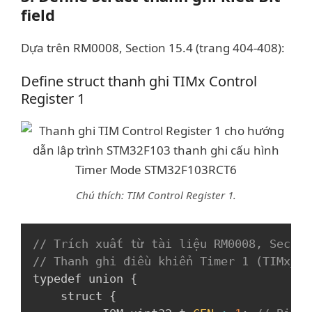
field
Dựa trên RM0008, Section 15.4 (trang 404-408):
Define struct thanh ghi TIMx Control
Register 1
Chú thích: TIM Control Register 1.
Copy
// Trích xuất từ tài liệu RM0008, Sectio
// Thanh ghi điều khiển Timer 1 (TIMx_CR
typedef union 
{
    struct 
{