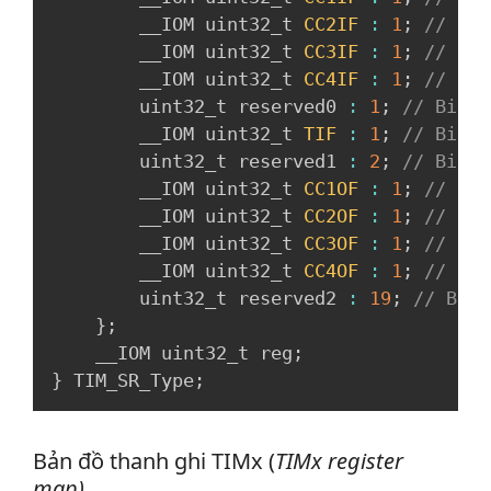
        __IOM uint32_t 
CC2IF
:
1
;
// Bit
        __IOM uint32_t 
CC3IF
:
1
;
// Bit
        __IOM uint32_t 
CC4IF
:
1
;
// Bit
        uint32_t reserved0 
:
1
;
// Bit 5
        __IOM uint32_t 
TIF
:
1
;
// Bit 6
        uint32_t reserved1 
:
2
;
// Bit 7
        __IOM uint32_t 
CC1OF
:
1
;
// Bit
        __IOM uint32_t 
CC2OF
:
1
;
// Bit
        __IOM uint32_t 
CC3OF
:
1
;
// Bit
        __IOM uint32_t 
CC4OF
:
1
;
// Bit
        uint32_t reserved2 
:
19
;
// Bit 
}
;
    __IOM uint32_t reg
;
}
 TIM_SR_Type
;
Bản đồ thanh ghi TIMx (
TIMx register
map)