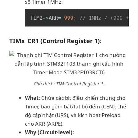
số Timer 1MHz:
Copy
TIM2
->
ARR
=
999
;
// 1MHz / (999 + 1)
TIMx_CR1 (Control Register 1)
:
Chú thích: TIM Control Register 1.
What:
Chứa các bit điều khiển chung cho
Timer, bao gồm bật/tắt bộ đếm (CEN), chế
độ cập nhật (URS), và kích hoạt Preload
cho ARR (ARPE).
Why (Circuit-level):