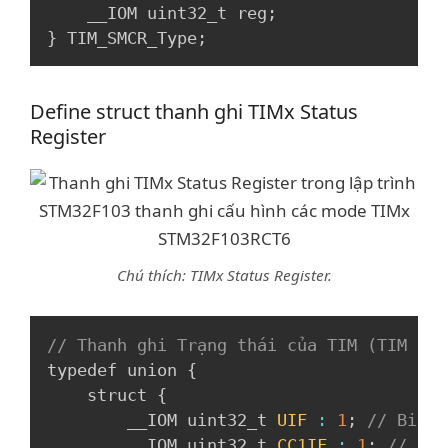
    __IOM uint32_t reg
;
}
 TIM_SMCR_Type
;
Define struct thanh ghi TIMx Status
Register
Chú thích: TIMx Status Register.
Copy
// Thanh ghi Trạng thái của TIM (TIM Sta
typedef union 
{
    struct 
{
        __IOM uint32_t 
UIF
:
1
;
// Bit 0
        __IOM uint32_t 
CC1IF
:
1
;
// Bit