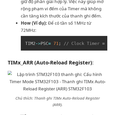
giữ độ phân giải hợp lý. Việc này giúp mở
rộng phạm vi đếm của Timer mà không
cần tăng kích thước của thanh ghi đếm.
How (Ví dụ):
Để có tần số 1MHz từ
72MHz:
Copy
TIM2
->
PSC
=
71
;
// Clock Timer = 72M
TIMx_ARR (Auto-Reload Register)
:
Chú thích: Thanh ghi TIMx Auto-Reload Register
(ARR).