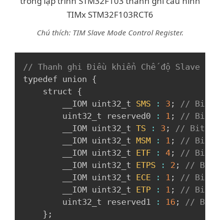
Chú thích: TIM Slave Mode Control Register.
Copy
// Thanh ghi Điều khiển Chế độ Slave của
typedef union 
{
    struct 
{
        __IOM uint32_t 
SMS
:
3
;
// Bit 0
        uint32_t reserved0 
:
1
;
// Bit 3
        __IOM uint32_t 
TS
:
3
;
// Bit 4-
        __IOM uint32_t 
MSM
:
1
;
// Bit 7
        __IOM uint32_t 
ETF
:
4
;
// Bit 8
        __IOM uint32_t 
ETPS
:
2
;
// Bit 
        __IOM uint32_t 
ECE
:
1
;
// Bit 1
        __IOM uint32_t 
ETP
:
1
;
// Bit 1
        uint32_t reserved1 
:
16
;
// Bit 
}
;