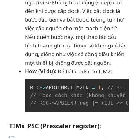
ngoại vi sẽ không hoạt động (sleep) cho
đến khi được cấp clock. Việc bật clock là
bước đầu tiên và bắt buộc, tương tự như
việc cấp nguồn cho một mạch điện tử.
Nếu quên bước này, mọi thao tác cấu
hình thanh ghi của Timer sẽ không có tác
dụng, giống như việc cố gắng điều khiển
một thiết bị không được bật nguồn.
How (Ví dụ):
Để bật clock cho TIM2:
Copy
RCC
->
APB1ENR
.
TIM2EN 
=
1
;
// Set bit
// Hoặc cách khác (không khuyến khí
// RCC->APB1ENR.reg |= (1UL << 0);
TIMx_PSC (Prescaler register)
: