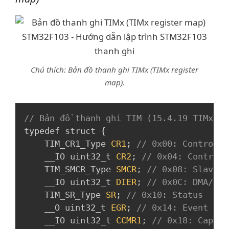
Chú thích: Bản đồ thanh ghi TIMx (TIMx register
map).
Copy
// Bản đồ thanh ghi TIM (15.4.19 TIMx re
typedef struct 
{
    TIM_CR1_Type 
CR1
;
// 0x00: Control 1
    __IO uint32_t 
CR2
;
// 0x04: Control 
    TIM_SMCR_Type 
SMCR
;
// 0x08: Slave m
    __IO uint32_t 
DIER
;
// 0x0C: DMA/int
    TIM_SR_Type 
SR
;
// 0x10: Status
    __O uint32_t 
EGR
;
// 0x14: Event gen
    __IO uint32_t 
CCMR1
;
// 0x18: Captur