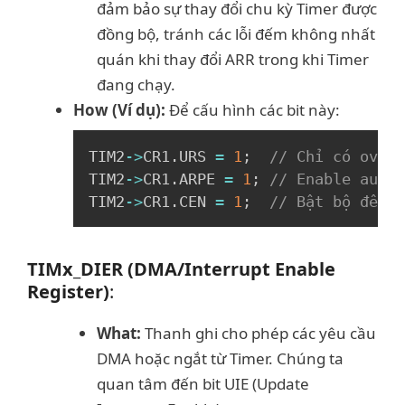
đảm bảo sự thay đổi chu kỳ Timer được
đồng bộ, tránh các lỗi đếm không nhất
quán khi thay đổi ARR trong khi Timer
đang chạy.
How (Ví dụ):
Để cấu hình các bit này:
Copy
TIM2
->
CR1
.
URS 
=
1
;
// Chỉ có overf
TIM2
->
CR1
.
ARPE 
=
1
;
// Enable auto-
TIM2
->
CR1
.
CEN 
=
1
;
// Bật bộ đếm T
TIMx_DIER (DMA/Interrupt Enable
Register)
:
What:
Thanh ghi cho phép các yêu cầu
DMA hoặc ngắt từ Timer. Chúng ta
quan tâm đến bit UIE (Update