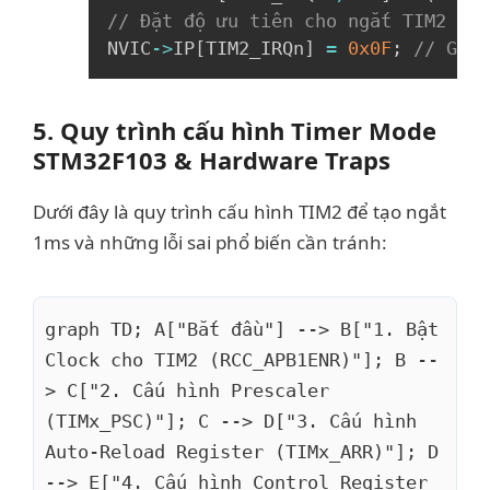
// Đặt độ ưu tiên cho ngắt TIM2 (ví
NVIC
->
IP
[
TIM2_IRQn
]
=
0x0F
;
// Giá 
5. Quy trình cấu hình Timer Mode
STM32F103 & Hardware Traps
Dưới đây là quy trình cấu hình TIM2 để tạo ngắt
1ms và những lỗi sai phổ biến cần tránh:
Copy
graph TD; A["Bắt đầu"] --> B["1. Bật
Clock cho TIM2 (RCC_APB1ENR)"]; B --
> C["2. Cấu hình Prescaler
(TIMx_PSC)"]; C --> D["3. Cấu hình
Auto-Reload Register (TIMx_ARR)"]; D
--> E["4. Cấu hình Control Register