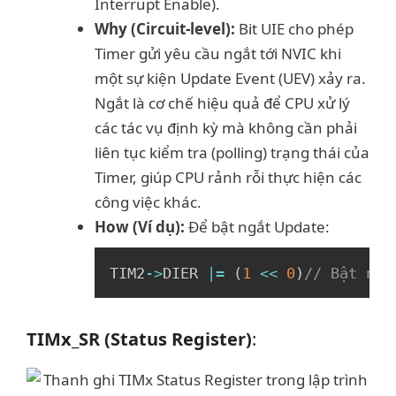
Interrupt Enable).
Why (Circuit-level):
Bit UIE cho phép
Timer gửi yêu cầu ngắt tới NVIC khi
một sự kiện Update Event (UEV) xảy ra.
Ngắt là cơ chế hiệu quả để CPU xử lý
các tác vụ định kỳ mà không cần phải
liên tục kiểm tra (polling) trạng thái của
Timer, giúp CPU rảnh rỗi thực hiện các
công việc khác.
How (Ví dụ):
Để bật ngắt Update:
Copy
TIM2
->
DIER 
|=
(
1
<<
0
)
// Bật ngắ
TIMx_SR (Status Register)
: