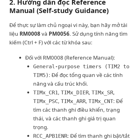
2. Hướng dẫn đọc Reference
Manual (Self-study Guidance)
Để thực sự làm chủ ngoại vi này, bạn hãy mở tài
liệu
RM0008
và
PM0056
. Sử dụng tính năng tìm
kiếm (Ctrl + F) với các từ khóa sau:
Đối với RM0008 (Reference Manual):
General-purpose timers (TIM2 to
: Để đọc tổng quan về các tính
TIM5)
năng và cấu trúc khối.
,
,
,
TIMx_CR1
TIMx_DIER
TIMx_SR
,
,
: Để
TIMx_PSC
TIMx_ARR
TIMx_CNT
tìm các thanh ghi điều khiển, trạng
thái, và các thanh ghi giá trị quan
trọng.
: Để tìm thanh ghi bật/tắt
RCC_APB1ENR