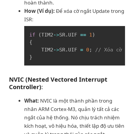
hoàn thành.
How (Ví dụ):
Để xóa cờ ngắt Update trong
ISR:
Copy
if
(
TIM2
->
SR
.
UIF 
==
1
)
{
    TIM2
->
SR
.
UIF 
=
0
;
// Xóa cờ ngắ
}
NVIC (Nested Vectored Interrupt
Controller)
:
What:
NVIC là một thành phần trong
nhân ARM Cortex-M3, quản lý tất cả các
ngắt của hệ thống. Nó chịu trách nhiệm
kích hoạt, vô hiệu hóa, thiết lập độ ưu tiên