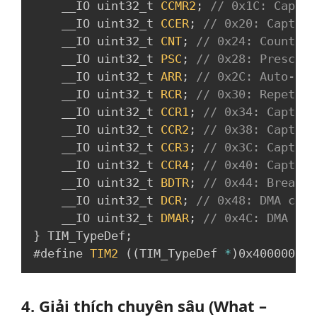
    __IO uint32_t 
CCMR2
;
// 0x1C: Captur
    __IO uint32_t 
CCER
;
// 0x20: Capture
    __IO uint32_t 
CNT
;
// 0x24: Counter 
    __IO uint32_t 
PSC
;
// 0x28: Prescale
    __IO uint32_t 
ARR
;
// 0x2C: Auto-rel
    __IO uint32_t 
RCR
;
// 0x30: Repetiti
    __IO uint32_t 
CCR1
;
// 0x34: Capture
    __IO uint32_t 
CCR2
;
// 0x38: Capture
    __IO uint32_t 
CCR3
;
// 0x3C: Capture
    __IO uint32_t 
CCR4
;
// 0x40: Capture
    __IO uint32_t 
BDTR
;
// 0x44: Break a
    __IO uint32_t 
DCR
;
// 0x48: DMA cont
    __IO uint32_t 
DMAR
;
// 0x4C: DMA add
}
 TIM_TypeDef
;
#define 
TIM2
(
(
TIM_TypeDef 
*
)
0x40000000U
4. Giải thích chuyên sâu (What –