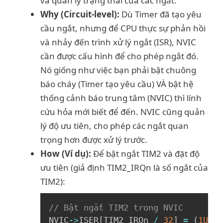
và quản lý trạng thái của các ngắt.
Why (Circuit-level):
Dù Timer đã tạo yêu
cầu ngắt, nhưng để CPU thực sự phản hồi
và nhảy đến trình xử lý ngắt (ISR), NVIC
cần được cấu hình để cho phép ngắt đó.
Nó giống như việc bạn phải bật chuông
báo cháy (Timer tạo yêu cầu) VÀ bật hệ
thống cảnh báo trung tâm (NVIC) thì lính
cứu hỏa mới biết để đến. NVIC cũng quản
lý độ ưu tiên, cho phép các ngắt quan
trọng hơn được xử lý trước.
How (Ví dụ):
Để bật ngắt TIM2 và đặt độ
ưu tiên (giả định TIM2_IRQn là số ngắt của
TIM2):
Copy
// Bật ngắt TIM2 trong NVIC
NVIC
->
ISER
[
TIM2_IRQn 
/
32
]
=
(
1UL
<