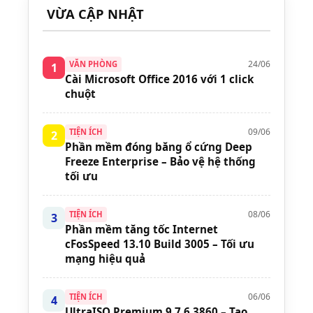
VỪA CẬP NHẬT
24/06
VĂN PHÒNG
1
Cài Microsoft Office 2016 với 1 click
chuột
09/06
TIỆN ÍCH
2
Phần mềm đóng băng ổ cứng Deep
Freeze Enterprise – Bảo vệ hệ thống
tối ưu
08/06
TIỆN ÍCH
3
Phần mềm tăng tốc Internet
cFosSpeed 13.10 Build 3005 – Tối ưu
mạng hiệu quả
06/06
TIỆN ÍCH
4
UltraISO Premium 9.7.6.3860 – Tạo,