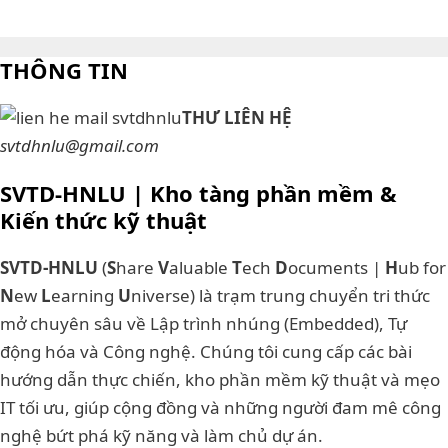
THÔNG TIN
THƯ LIÊN HỆ
svtdhnlu@gmail.com
SVTD-HNLU | Kho tàng phần mềm &
Kiến thức kỹ thuật
SVTD-HNLU
(
S
hare
V
aluable
T
ech
D
ocuments |
H
ub for
N
ew
L
earning
U
niverse) là trạm trung chuyển tri thức
mở chuyên sâu về Lập trình nhúng (Embedded), Tự
động hóa và Công nghệ. Chúng tôi cung cấp các bài
hướng dẫn thực chiến, kho phần mềm kỹ thuật và mẹo
IT tối ưu, giúp cộng đồng và những người đam mê công
nghệ bứt phá kỹ năng và làm chủ dự án.