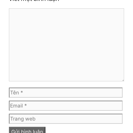
Bình
luận
Tên
Emai
Tra
web