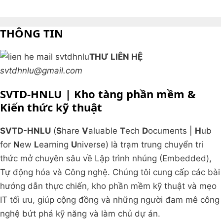
THÔNG TIN
THƯ LIÊN HỆ
svtdhnlu@gmail.com
SVTD-HNLU | Kho tàng phần mềm &
Kiến thức kỹ thuật
SVTD-HNLU
(
S
hare
V
aluable
T
ech
D
ocuments |
H
ub
for
N
ew
L
earning
U
niverse) là trạm trung chuyển tri
thức mở chuyên sâu về Lập trình nhúng (Embedded),
Tự động hóa và Công nghệ. Chúng tôi cung cấp các bài
hướng dẫn thực chiến, kho phần mềm kỹ thuật và mẹo
IT tối ưu, giúp cộng đồng và những người đam mê công
nghệ bứt phá kỹ năng và làm chủ dự án.