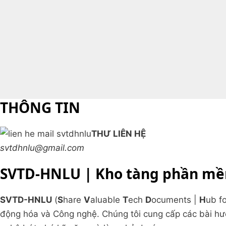
THÔNG TIN
THƯ LIÊN HỆ
svtdhnlu@gmail.com
SVTD-HNLU | Kho tàng phần mềm
SVTD-HNLU
(
S
hare
V
aluable
T
ech
D
ocuments |
H
ub f
động hóa và Công nghệ. Chúng tôi cung cấp các bài hư