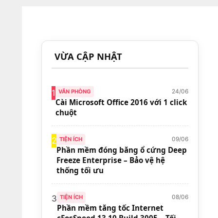
VỪA CẬP NHẬT
24/06
1
VĂN PHÒNG
Cài Microsoft Office 2016 với 1 click
chuột
09/06
2
TIỆN ÍCH
Phần mềm đóng băng ổ cứng Deep
Freeze Enterprise – Bảo vệ hệ
thống tối ưu
08/06
3
TIỆN ÍCH
Phần mềm tăng tốc Internet
cFosSpeed 13.10 Build 3005 – Tối