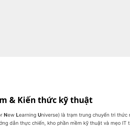
 & Kiến thức kỹ thuật
or
N
ew
L
earning
U
niverse) là trạm trung chuyển tri th
ớng dẫn thực chiến, kho phần mềm kỹ thuật và mẹo IT 