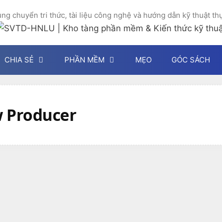
ng chuyển tri thức, tài liệu công nghệ và hướng dẫn kỹ thuật th
CHIA SẺ
PHẦN MỀM
MẸO
GÓC SÁCH
 Producer