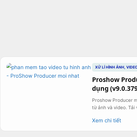
XỬ LÍ HÌNH ẢNH, VIDE
Proshow Produ
dụng (v9.0.37
Proshow Producer m
từ ảnh và video. Tải
Xem chi tiết