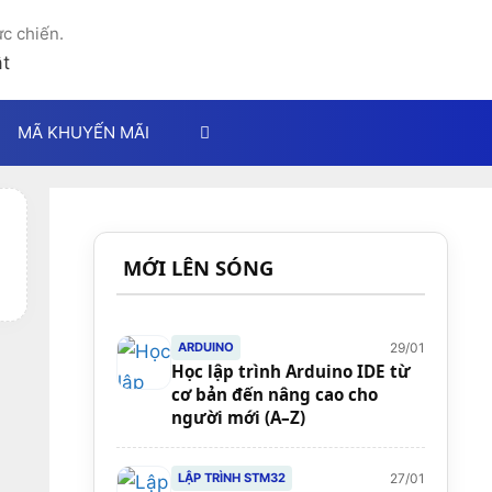
ực chiến.
MÃ KHUYẾN MÃI
MỚI LÊN SÓNG
29/01
ARDUINO
Học lập trình Arduino IDE từ
cơ bản đến nâng cao cho
người mới (A–Z)
27/01
LẬP TRÌNH STM32