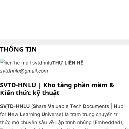
THÔNG TIN
THƯ LIÊN HỆ
svtdhnlu@gmail.com
SVTD-HNLU | Kho tàng phần mềm &
Kiến thức kỹ thuật
SVTD-HNLU
(
S
hare
V
aluable
T
ech
D
ocuments |
H
ub
for
N
ew
L
earning
U
niverse) là trạm trung chuyển tri
thức mở chuyên sâu về Lập trình nhúng (Embedded),