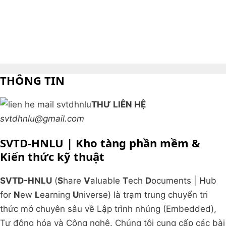
THÔNG TIN
THƯ LIÊN HỆ
svtdhnlu@gmail.com
SVTD-HNLU | Kho tàng phần mềm &
Kiến thức kỹ thuật
SVTD-HNLU
(
S
hare
V
aluable
T
ech
D
ocuments |
H
ub
for
N
ew
L
earning
U
niverse) là trạm trung chuyển tri
thức mở chuyên sâu về Lập trình nhúng (Embedded),
Tự động hóa và Công nghệ. Chúng tôi cung cấp các bài