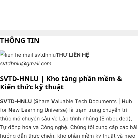
THÔNG TIN
THƯ LIÊN HỆ
svtdhnlu@gmail.com
SVTD-HNLU | Kho tàng phần mềm &
Kiến thức kỹ thuật
SVTD-HNLU
(
S
hare
V
aluable
T
ech
D
ocuments |
H
ub
for
N
ew
L
earning
U
niverse) là trạm trung chuyển tri
thức mở chuyên sâu về Lập trình nhúng (Embedded),
Tự động hóa và Công nghệ. Chúng tôi cung cấp các bài
hướng dẫn thực chiến, kho phần mềm kỹ thuật và mẹo