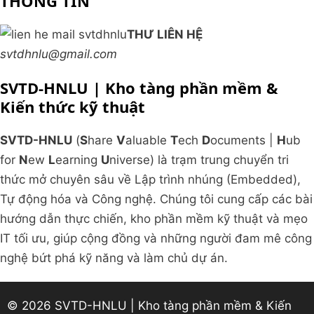
THÔNG TIN
THƯ LIÊN HỆ
svtdhnlu@gmail.com
SVTD-HNLU | Kho tàng phần mềm &
Kiến thức kỹ thuật
SVTD-HNLU
(
S
hare
V
aluable
T
ech
D
ocuments |
H
ub
for
N
ew
L
earning
U
niverse) là trạm trung chuyển tri
thức mở chuyên sâu về Lập trình nhúng (Embedded),
Tự động hóa và Công nghệ. Chúng tôi cung cấp các bài
hướng dẫn thực chiến, kho phần mềm kỹ thuật và mẹo
IT tối ưu, giúp cộng đồng và những người đam mê công
nghệ bứt phá kỹ năng và làm chủ dự án.
© 2026 SVTD-HNLU | Kho tàng phần mềm & Kiến