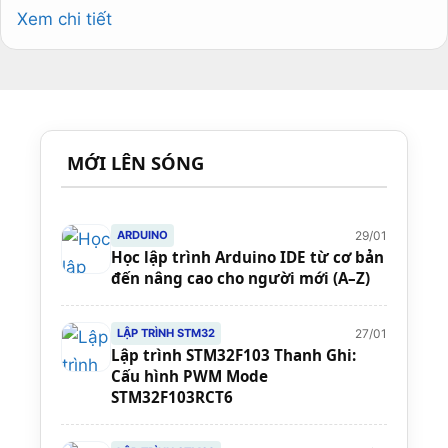
Xem chi tiết
MỚI LÊN SÓNG
29/01
ARDUINO
Học lập trình Arduino IDE từ cơ bản
đến nâng cao cho người mới (A–Z)
27/01
LẬP TRÌNH STM32
Lập trình STM32F103 Thanh Ghi:
Cấu hình PWM Mode
STM32F103RCT6