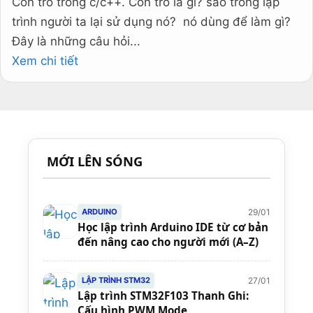
Con trỏ trong c/c++. Con trỏ là gì? sao trong lập
trình người ta lại sử dụng nó? nó dùng để làm gì?
Đây là những câu hỏi...
Xem chi tiết
MỚI LÊN SÓNG
29/01
ARDUINO
Học lập trình Arduino IDE từ cơ bản
đến nâng cao cho người mới (A–Z)
27/01
LẬP TRÌNH STM32
Lập trình STM32F103 Thanh Ghi:
Cấu hình PWM Mode