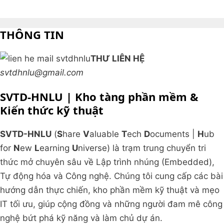
THÔNG TIN
THƯ LIÊN HỆ
svtdhnlu@gmail.com
SVTD-HNLU | Kho tàng phần mềm &
Kiến thức kỹ thuật
SVTD-HNLU
(
S
hare
V
aluable
T
ech
D
ocuments |
H
ub
for
N
ew
L
earning
U
niverse) là trạm trung chuyển tri
thức mở chuyên sâu về Lập trình nhúng (Embedded),
Tự động hóa và Công nghệ. Chúng tôi cung cấp các bài
hướng dẫn thực chiến, kho phần mềm kỹ thuật và mẹo
IT tối ưu, giúp cộng đồng và những người đam mê công
nghệ bứt phá kỹ năng và làm chủ dự án.