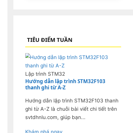
TIÊU ĐIỂM TUẦN
Lập trình STM32
Hướng dẫn lập trình STM32F103
thanh ghi từ A-Z
Hướng dẫn lập trình STM32F103 thanh
ghi từ A-Z là chuỗi bài viết chi tiết trên
svtdhnlu.com, giúp bạn...
Khám phá ngay