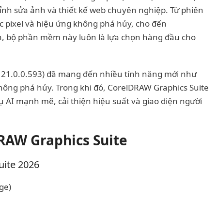
hỉnh sửa ảnh và thiết kế web chuyên nghiệp. Từ phiên
ác pixel và hiệu ứng không phá hủy, cho đến
nh, bộ phần mềm này luôn là lựa chọn hàng đầu cho
 21.0.0.593) đã mang đến nhiều tính năng mới như
không phá hủy. Trong khi đó, CorelDRAW Graphics Suite
cụ AI mạnh mẽ, cải thiện hiệu suất và giao diện người
DRAW Graphics Suite
uite 2026
ge)