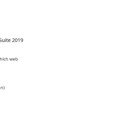
Suite 2019
thích web
ản)