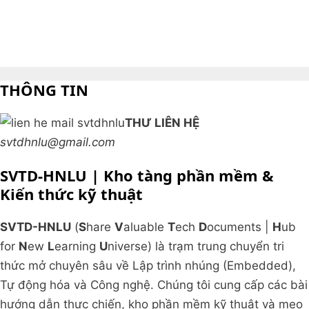
THÔNG TIN
THƯ LIÊN HỆ
svtdhnlu@gmail.com
SVTD-HNLU | Kho tàng phần mềm &
Kiến thức kỹ thuật
SVTD-HNLU
(
S
hare
V
aluable
T
ech
D
ocuments |
H
ub
for
N
ew
L
earning
U
niverse) là trạm trung chuyển tri
thức mở chuyên sâu về Lập trình nhúng (Embedded),
Tự động hóa và Công nghệ. Chúng tôi cung cấp các bài
hướng dẫn thực chiến, kho phần mềm kỹ thuật và mẹo