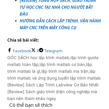
[REVIEW] TỔNG HỢP SÁCH, GIÁO TRÌNH
TỰ HỌC CNC TẠI NHÀ CHO NGƯỜI BẮT
ĐẦU
HƯỚNG DẪN CÁCH LẬP TRÌNH, VẬN HÀNH
MÁY CNC TRÊN MÁY CÔNG CỤ
Chia sẻ bài viết:
Facebook
X
Telegram
Danh
Thẻ
GÓC SÁCH
học lập trình matlab
,
lập trình guide
mục
matlab toàn tập
,
lập trình matlab cơ bản
,
lập
trình matlab là gì
,
lập trình matlab ma trận
,
lập
trình matlab và ứng dụng
,
tuyển lập trình matlab
[Review] Sách Lập Trình Labview Cơ Bản Nhất
[Review] Sách giáo trình điện công nghiệp mà
bạn nên tham khảo ngay
Có thể bạn sẽ thích