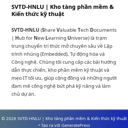
SVTD-HNLU | Kho tàng phần mềm &
Kiến thức kỹ thuật
SVTD-HNLU
(
S
hare
V
aluable
T
ech
D
ocuments
|
H
ub for
N
ew
L
earning
U
niverse) là trạm
trung chuyển tri thức mở chuyên sâu về Lập
trình nhúng (Embedded), Tự động hóa và
Công nghệ. Chúng tôi cung cấp các bài hướng
dẫn thực chiến, kho phần mềm kỹ thuật và
mẹo IT tối ưu, giúp cộng đồng và những người
đam mê công nghệ bứt phá kỹ năng và làm
chủ dự án.
© 2026 SVTD-HNLU | Kho tàng phần mềm & Kiến thức kỹ thuật
• Tạo ra với
GeneratePress