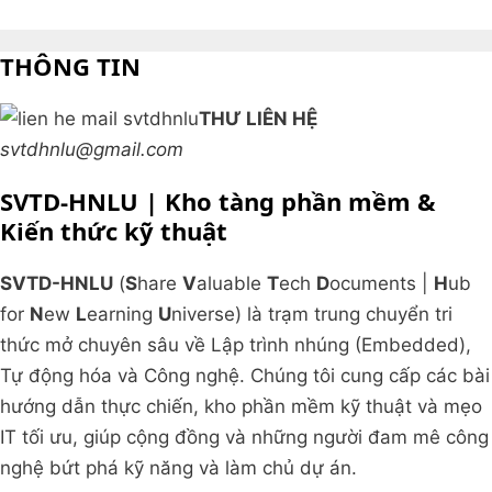
THÔNG TIN
THƯ LIÊN HỆ
svtdhnlu@gmail.com
SVTD-HNLU | Kho tàng phần mềm &
Kiến thức kỹ thuật
SVTD-HNLU
(
S
hare
V
aluable
T
ech
D
ocuments |
H
ub
for
N
ew
L
earning
U
niverse) là trạm trung chuyển tri
thức mở chuyên sâu về Lập trình nhúng (Embedded),
Tự động hóa và Công nghệ. Chúng tôi cung cấp các bài
hướng dẫn thực chiến, kho phần mềm kỹ thuật và mẹo
IT tối ưu, giúp cộng đồng và những người đam mê công
nghệ bứt phá kỹ năng và làm chủ dự án.