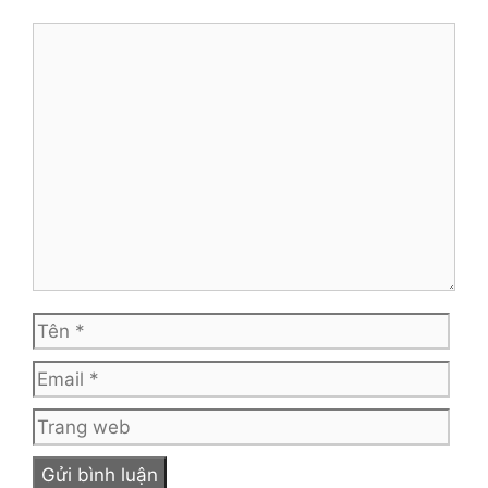
Bình
luận
Tên
Emai
Tra
web