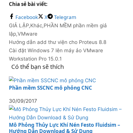
Chia sẻ bài viết:
Facebook
X
Telegram
Danh
Thẻ
GIẢ LẬP
,
Khác
,
PHẦN MỀM
phần mềm giả
mục
lập
,
VMware
Hướng dẫn add thư viện cho Proteus 8.8
Cài đặt Windows 7 lên máy ảo VMware
Workstation Pro 15.0.1
Có thể bạn sẽ thích
Phần mềm SSCNC mô phỏng CNC
30/09/2017
Mô Phỏng Thủy Lực Khí Nén Festo Fluidsim –
Hướng Dẫn Download & Sử Dụng